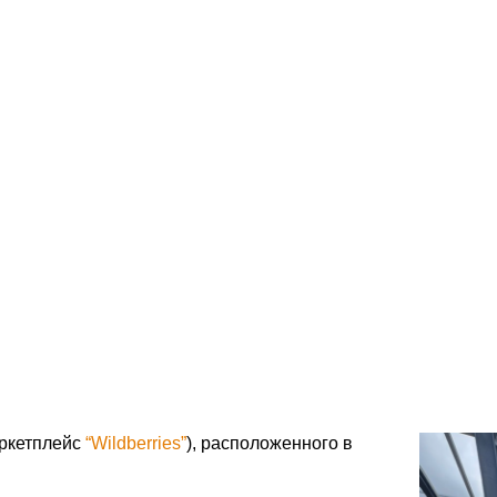
+7 (995) 0
во логоцентра для
(маркетплейс “Wil
аркетплейс
“Wildberries”
), расположенного в