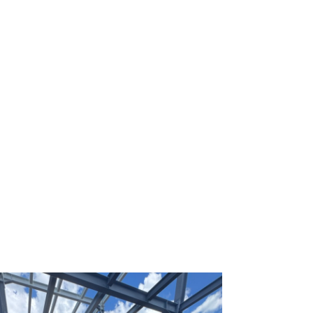
0 50 306
Оставить заявку
Личный кабинет
 нужд ГК
dberries”)