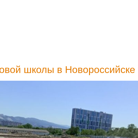
+7 (995) 0
оительства новой ш
новой школы в Новороссийске