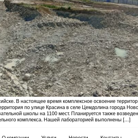
ийске. В настоящее время комплексное освоение территор
 территория по улице Красина в селе Цемдолина города Но
ательной школы на 1100 мест. Планируется также возведен
ельного комплекса. Нашей лабораторией выполнены […]
О компании
Услуги
Новости
Контакты