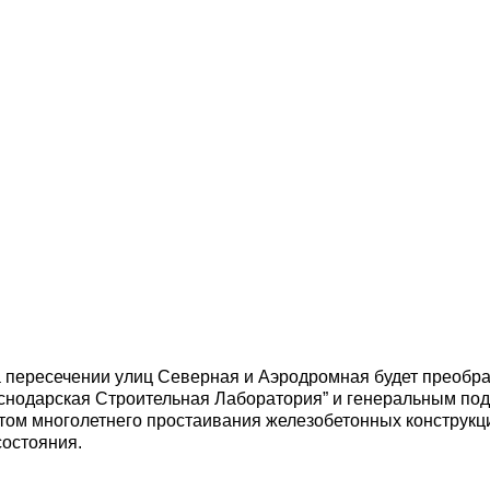
+7 (995) 0
Краснодара будет достроен до конц
а пересечении улиц Северная и Аэродромная будет преобр
нодарская Строительная Лаборатория” и генеральным под
етом многолетнего простаивания железобетонных конструк
состояния.