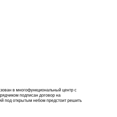
0 50 306
Оставить заявку
Личный кабинет
а 2024 года.
азован в многофункциональный центр с
рядчиком подписан договор на
ций под открытым небом предстоит решить